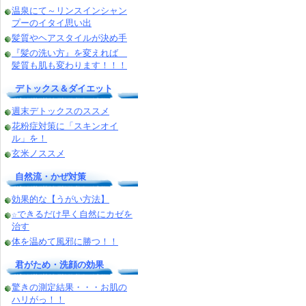
温泉にて～リンスインシャン
プーのイタイ思い出
髪質やヘアスタイルが決め手
『髪の洗い方』を変えれば
髪質も肌も変わります！！！
デトックス＆ダイエット
週末デトックスのススメ
花粉症対策に「スキンオイ
ル」を！
玄米ノススメ
自然流・かぜ対策
効果的な【うがい方法】
☆できるだけ早く自然にカゼを
治す
体を温めて風邪に勝つ！！
君がため・洗顔の効果
驚きの測定結果・・・お肌の
ハリがっ！！