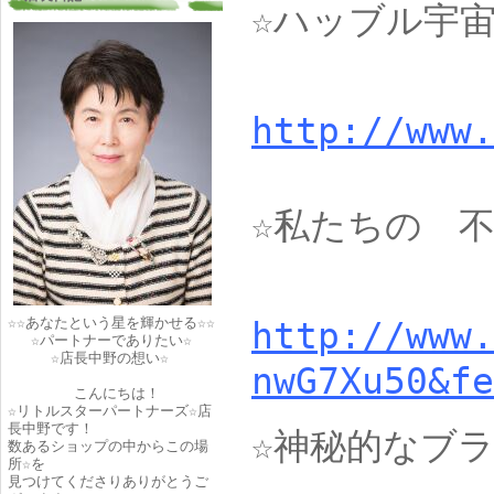
☆ハッブル宇
http://
www.
☆私たちの 
☆☆あなたという星を輝かせる☆☆
http://www.
☆パートナーでありたい☆
☆店長中野の想い☆
nwG7Xu50&fe
こんにちは！
☆リトルスターパートナーズ☆店
長中野です！
☆神秘的なブ
数あるショップの中からこの場
所☆を
見つけてくださりありがとうご