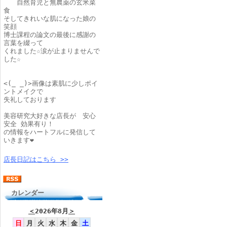
自然育児と無農薬の玄米菜
食
そしてきれいな肌になった娘の
笑顔
博士課程の論文の最後に感謝の
言葉を綴って
くれました☆涙が止まりませんで
した☆
<(_ _)>画像は素肌に少しポイ
ントメイクで
失礼しております
美容研究大好きな店長が 安心
安全 効果有り！
の情報をハートフルに発信して
いきます❤
店長日記はこちら >>
カレンダー
＜
2026年8月
＞
日
月
火
水
木
金
土