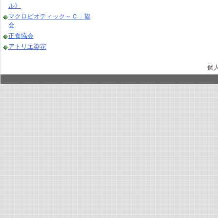
ル》
マクロビオティック～ＣＩ協
会
正食協会
アトリエ染花
個