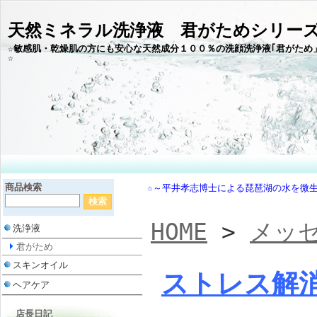
天然ミネラル洗浄液 君がためシリー
☆敏感肌・乾燥肌の方にも安心な天然成分１００％の洗顔洗浄液｢君がため
商品検索
☆～平井孝志博士による琵琶湖の水を微
HOME
>
メッ
洗浄液
君がため
スキンオイル
ストレス解
ヘアケア
店長日記