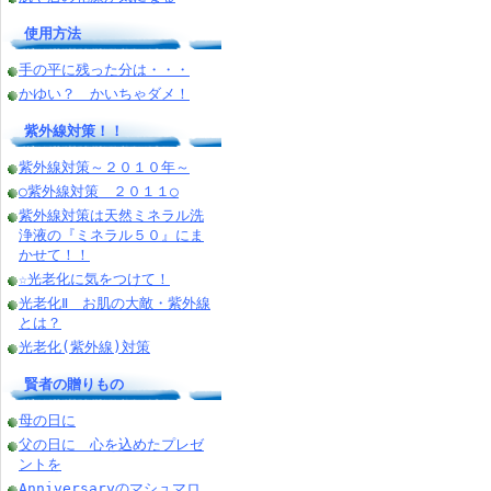
使用方法
手の平に残った分は・・・
かゆい？ かいちゃダメ！
紫外線対策！！
紫外線対策～２０１０年～
○紫外線対策 ２０１１○
紫外線対策は天然ミネラル洗
浄液の『ミネラル５０』にま
かせて！！
☆光老化に気をつけて！
光老化Ⅱ お肌の大敵・紫外線
とは？
光老化(紫外線)対策
賢者の贈りもの
母の日に
父の日に 心を込めたプレゼ
ントを
Anniversaryのマシュマロ