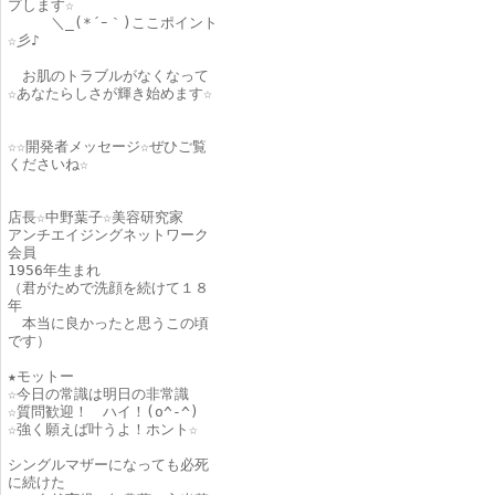
プします☆
＼_(*´ｰ｀)ここポイント
☆彡♪
お肌のトラブルがなくなって
☆あなたらしさが輝き始めます☆
☆☆開発者メッセージ☆ぜひご覧
くださいね☆
店長☆中野葉子☆美容研究家
アンチエイジングネットワーク
会員
1956年生まれ
（君がためで洗顔を続けて１８
年
本当に良かったと思うこの頃
です）
★モットー
☆今日の常識は明日の非常識
☆質問歓迎！ ハイ！(o^-^)ゞ
☆強く願えば叶うよ！ホント☆
シングルマザーになっても必死
に続けた