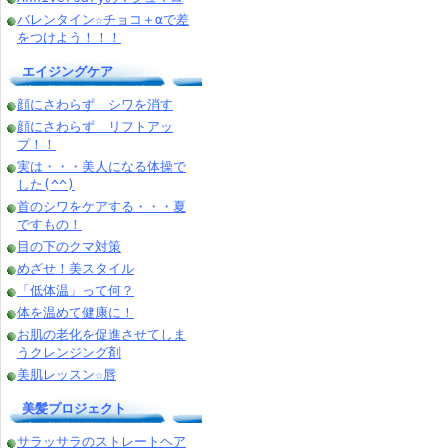
バレンタイン☆チョコ＋αで差
をつけよう！！！
エイジングケア
顔にさわらず シワを消す
顔にさわらず リフトアッ
プ！！
実は・・・美人になる体操で
した(^^)
首のシワをケアする・・・夏
ですもの！
目の下のクマ対策
めざせ！美スタイル
「低体温」って何？
体を温めて健康に！
お肌の老化を促進させてしま
うクレンジング剤
美肌レッスン☆唇
美髪プロジェクト
サラッサラのストレートヘア