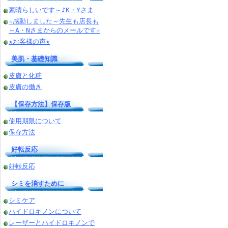
素晴らしいです～♪K・Yさま
☆感動しました～先生も店長も
～A・Nさまからのメールです☆
★お客様の声★
美肌・基礎知識
皮膚と化粧
皮膚の働き
【保存方法】保存版
使用期限について
保存方法
好転反応
好転反応
シミを消すために
シミケア
ハイドロキノンについて
レーザーとハイドロキノンで