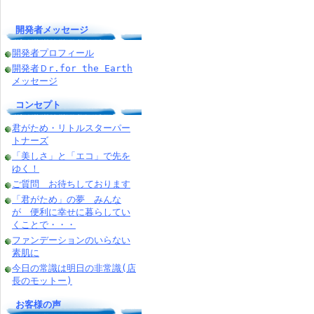
開発者メッセージ
開発者プロフィール
開発者Ｄr.for the Earth
メッセージ
コンセプト
君がため・リトルスターパー
トナーズ
「美しさ」と「エコ」で先を
ゆく！
ご質問 お待ちしております
「君がため」の夢 みんな
が 便利に幸せに暮らしてい
くことで・・・
ファンデーションのいらない
素肌に
今日の常識は明日の非常識(店
長のモットー)
お客様の声