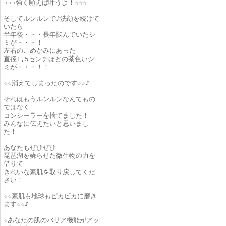
→→→強く願えば叶うよ！☆☆☆
そしてルンルンで♪洗顔を続けて
いたら
半年後・・・長年悩んでいたシ
ミが・・・！
左右のこめかみにあった
直径1,5センチほどの茶色いシ
ミが・・・！！
☆☆消えてしまったのです☆☆♪
それはもうルンルンなんてもの
ではなく
コンシーラーを捨てました！
みんなに伝えたいと思いまし
た！
あなたもぜひぜひ
琵琶湖を蘇らせた微生物の力を
借りて
きれいな素肌を取り戻してくだ
さい！
☆☆素肌も地球もピカピカに磨き
ます☆☆♪
☆あなたの肌のバリア機能がアッ