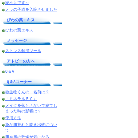
寝不足です～
ノラの子猫を入院させました
びわの葉エキス
びわの葉エキス
メッセージ
ストレス解消ツール
アトピーの方へ
Q＆A
Q＆Aコーナー
微生物くんの 名前は？
『ミネラル５０』
メイクを落とさないで寝てし
まった時の影響は？
使用方法
急な肌荒れと吹き出物につい
て
肌や唇の乾燥が気になる