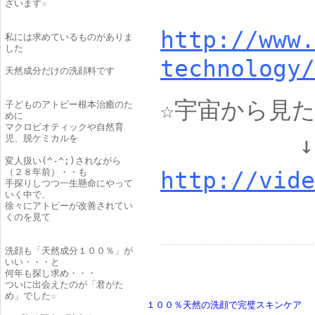
ざいます☆
http://www.
私には求めているものがありま
した
technology/
天然成分だけの洗顔料です
☆宇宙から見
子どものアトピー根本治癒のた
めに
マクロビオティックや自然育
↓
児、脱ケミカルを
変人扱い(^-^;)されながら
（２８年前）・・も
http://vide
手探りしつつ一生懸命にやって
いく中で、
徐々にアトピーが改善されてい
くのを見て
洗顔も「天然成分１００％」が
いい・・・と
何年も探し求め・・・
ついに出会えたのが「君がた
め」でした☆
１００％天然の洗顔で完璧スキンケア 