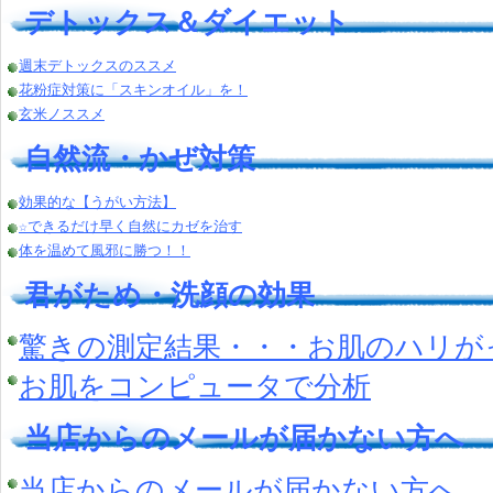
デトックス＆ダイエット
週末デトックスのススメ
花粉症対策に「スキンオイル」を！
玄米ノススメ
自然流・かぜ対策
効果的な【うがい方法】
☆できるだけ早く自然にカゼを治す
体を温めて風邪に勝つ！！
君がため・洗顔の効果
驚きの測定結果・・・お肌のハリが
お肌をコンピュータで分析
当店からのメールが届かない方へ
当店からのメールが届かない方へ