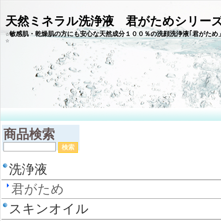
天然ミネラル洗浄液 君がためシリー
☆敏感肌・乾燥肌の方にも安心な天然成分１００％の洗顔洗浄液｢君がため
商品検索
洗浄液
君がため
スキンオイル