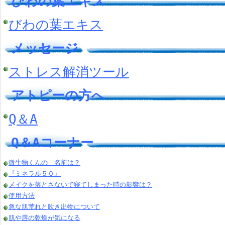
びわの葉エキス
びわの葉エキス
メッセージ
ストレス解消ツール
アトピーの方へ
Q＆A
Q＆Aコーナー
微生物くんの 名前は？
『ミネラル５０』
メイクを落とさないで寝てしまった時の影響は？
使用方法
急な肌荒れと吹き出物について
肌や唇の乾燥が気になる