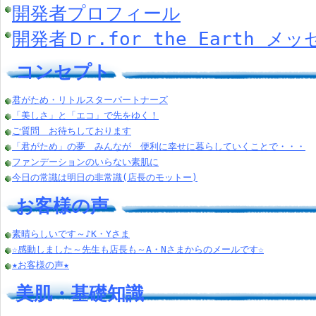
開発者プロフィール
開発者Ｄr.for the Earth メ
コンセプト
君がため・リトルスターパートナーズ
「美しさ」と「エコ」で先をゆく！
ご質問 お待ちしております
「君がため」の夢 みんなが 便利に幸せに暮らしていくことで・・・
ファンデーションのいらない素肌に
今日の常識は明日の非常識(店長のモットー)
お客様の声
素晴らしいです～♪K・Yさま
☆感動しました～先生も店長も～A・Nさまからのメールです☆
★お客様の声★
美肌・基礎知識