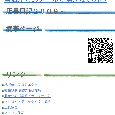
店長日記２００９～
携帯ページ
リンク
地球蘇生プロジェクト
微生物的環境技術研究所
君がため《美起・ラ・メール》
マクロビオティック～ＣＩ協会
正食協会
アトリエ染花