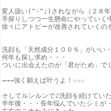
変人扱い(^-^;)されながら（２８
手探りしつつ一生懸命にやっていく
徐々にアトピーが改善されていくの
洗顔も「天然成分１００％」がいい
何年も探し求め・・・
ついに出会えたのが「君がため」で
→→→強く願えば叶うよ！☆☆☆
そしてルンルンで♪洗顔を続けてい
半年後・・・長年悩んでいたシミが