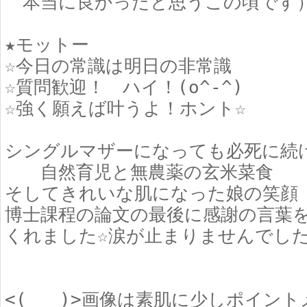
本当に良かったと思うこの頃です
★モットー
☆今日の常識は明日の非常識
☆質問歓迎！ ハイ！(o^-^)ゞ
☆強く願えば叶うよ！ホント☆
シングルマザーになっても必死に続
自然育児と無農薬の玄米菜食
そしてきれいな肌になった娘の笑顔
博士課程の論文の最後に感謝の言葉
くれました☆涙が止まりませんでした
<(_ _)>画像は素肌に少しポイン