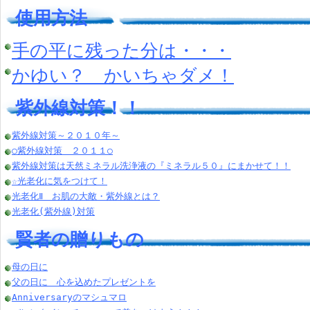
使用方法
手の平に残った分は・・・
かゆい？ かいちゃダメ！
紫外線対策！！
紫外線対策～２０１０年～
○紫外線対策 ２０１１○
紫外線対策は天然ミネラル洗浄液の『ミネラル５０』にまかせて！！
☆光老化に気をつけて！
光老化Ⅱ お肌の大敵・紫外線とは？
光老化(紫外線)対策
賢者の贈りもの
母の日に
父の日に 心を込めたプレゼントを
Anniversaryのマシュマロ