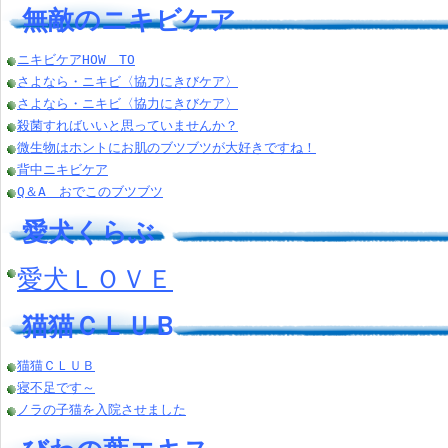
無敵のニキビケア
ニキビケアHOW TO
さよなら・ニキビ〈協力にきびケア〉
さよなら・ニキビ〈協力にきびケア〉
殺菌すればいいと思っていませんか？
微生物はホントにお肌のブツブツが大好きですね！
背中ニキビケア
Q＆A おでこのブツブツ
愛犬くらぶ
愛犬ＬＯＶＥ
猫猫ＣＬＵＢ
猫猫ＣＬＵＢ
寝不足です～
ノラの子猫を入院させました