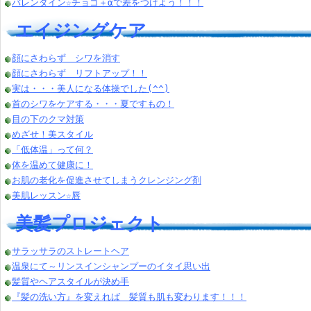
バレンタイン☆チョコ＋αで差をつけよう！！！
エイジングケア
顔にさわらず シワを消す
顔にさわらず リフトアップ！！
実は・・・美人になる体操でした(^^)
首のシワをケアする・・・夏ですもの！
目の下のクマ対策
めざせ！美スタイル
「低体温」って何？
体を温めて健康に！
お肌の老化を促進させてしまうクレンジング剤
美肌レッスン☆唇
美髪プロジェクト
サラッサラのストレートヘア
温泉にて～リンスインシャンプーのイタイ思い出
髪質やヘアスタイルが決め手
『髪の洗い方』を変えれば 髪質も肌も変わります！！！