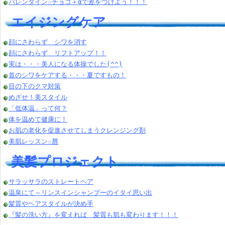
バレンタイン☆チョコ＋αで差をつけよう！！！
エイジングケア
顔にさわらず シワを消す
顔にさわらず リフトアップ！！
実は・・・美人になる体操でした(^^)
首のシワをケアする・・・夏ですもの！
目の下のクマ対策
めざせ！美スタイル
「低体温」って何？
体を温めて健康に！
お肌の老化を促進させてしまうクレンジング剤
美肌レッスン☆唇
美髪プロジェクト
サラッサラのストレートヘア
温泉にて～リンスインシャンプーのイタイ思い出
髪質やヘアスタイルが決め手
『髪の洗い方』を変えれば 髪質も肌も変わります！！！