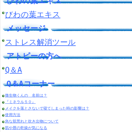
びわの葉エキス
びわの葉エキス
メッセージ
ストレス解消ツール
アトピーの方へ
Q＆A
Q＆Aコーナー
微生物くんの 名前は？
『ミネラル５０』
メイクを落とさないで寝てしまった時の影響は？
使用方法
急な肌荒れと吹き出物について
肌や唇の乾燥が気になる