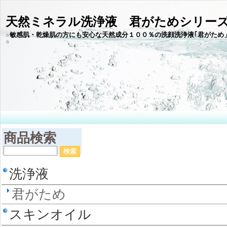
天然ミネラル洗浄液 君がためシリー
☆敏感肌・乾燥肌の方にも安心な天然成分１００％の洗顔洗浄液｢君がため
商品検索
洗浄液
君がため
スキンオイル