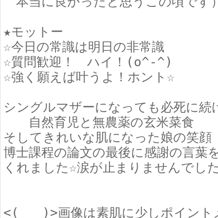
本当に良かったと思うこの頃です
★モットー
☆今日の常識は明日の非常識
☆質問歓迎！ ハイ！(o^-^)ゞ
☆強く願えば叶うよ！ホント☆
シングルマザーになっても必死に続
自然育児と無農薬の玄米菜食
そしてきれいな肌になった娘の笑顔
博士課程の論文の最後に感謝の言葉
くれました☆涙が止まりませんでした
<(_ _)>画像は素肌に少しポイン