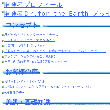
開発者プロフィール
開発者Ｄr.for the Earth メ
コンセプト
君がため・リトルスターパートナーズ
「美しさ」と「エコ」で先をゆく！
ご質問 お待ちしております
「君がため」の夢 みんなが 便利に幸せに暮らしていくことで・・・
ファンデーションのいらない素肌に
今日の常識は明日の非常識(店長のモットー)
お客様の声
素晴らしいです～♪K・Yさま
☆感動しました～先生も店長も～A・Nさまからのメールです☆
★お客様の声★
美肌・基礎知識