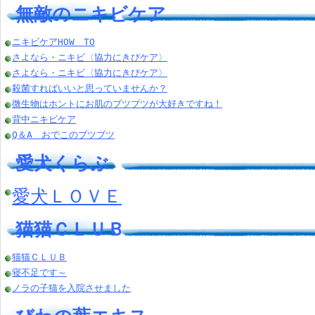
無敵のニキビケア
ニキビケアHOW TO
さよなら・ニキビ〈協力にきびケア〉
さよなら・ニキビ〈協力にきびケア〉
殺菌すればいいと思っていませんか？
微生物はホントにお肌のブツブツが大好きですね！
背中ニキビケア
Q＆A おでこのブツブツ
愛犬くらぶ
愛犬ＬＯＶＥ
猫猫ＣＬＵＢ
猫猫ＣＬＵＢ
寝不足です～
ノラの子猫を入院させました