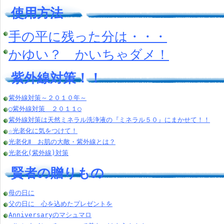
使用方法
手の平に残った分は・・・
かゆい？ かいちゃダメ！
紫外線対策！！
紫外線対策～２０１０年～
○紫外線対策 ２０１１○
紫外線対策は天然ミネラル洗浄液の『ミネラル５０』にまかせて！！
☆光老化に気をつけて！
光老化Ⅱ お肌の大敵・紫外線とは？
光老化(紫外線)対策
賢者の贈りもの
母の日に
父の日に 心を込めたプレゼントを
Anniversaryのマシュマロ