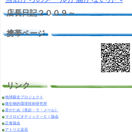
店長日記２００９～
携帯ページ
リンク
地球蘇生プロジェクト
微生物的環境技術研究所
君がため《美起・ラ・メール》
マクロビオティック～ＣＩ協会
正食協会
アトリエ染花