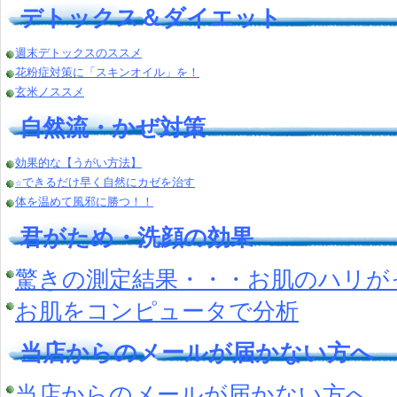
デトックス＆ダイエット
週末デトックスのススメ
花粉症対策に「スキンオイル」を！
玄米ノススメ
自然流・かぜ対策
効果的な【うがい方法】
☆できるだけ早く自然にカゼを治す
体を温めて風邪に勝つ！！
君がため・洗顔の効果
驚きの測定結果・・・お肌のハリが
お肌をコンピュータで分析
当店からのメールが届かない方へ
当店からのメールが届かない方へ