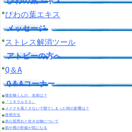
びわの葉エキス
びわの葉エキス
メッセージ
ストレス解消ツール
アトピーの方へ
Q＆A
Q＆Aコーナー
微生物くんの 名前は？
『ミネラル５０』
メイクを落とさないで寝てしまった時の影響は？
使用方法
急な肌荒れと吹き出物について
肌や唇の乾燥が気になる