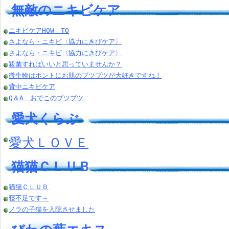
無敵のニキビケア
ニキビケアHOW TO
さよなら・ニキビ〈協力にきびケア〉
さよなら・ニキビ〈協力にきびケア〉
殺菌すればいいと思っていませんか？
微生物はホントにお肌のブツブツが大好きですね！
背中ニキビケア
Q＆A おでこのブツブツ
愛犬くらぶ
愛犬ＬＯＶＥ
猫猫ＣＬＵＢ
猫猫ＣＬＵＢ
寝不足です～
ノラの子猫を入院させました