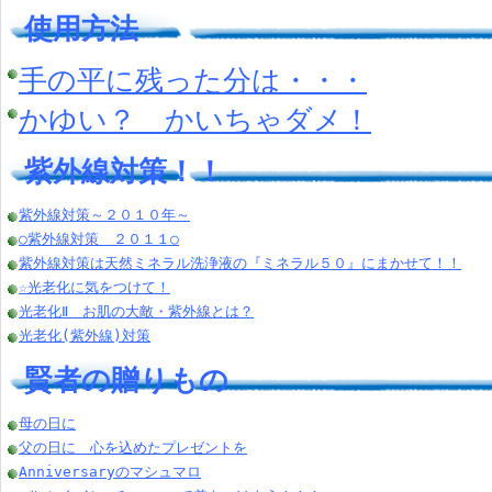
使用方法
手の平に残った分は・・・
かゆい？ かいちゃダメ！
紫外線対策！！
紫外線対策～２０１０年～
○紫外線対策 ２０１１○
紫外線対策は天然ミネラル洗浄液の『ミネラル５０』にまかせて！！
☆光老化に気をつけて！
光老化Ⅱ お肌の大敵・紫外線とは？
光老化(紫外線)対策
賢者の贈りもの
母の日に
父の日に 心を込めたプレゼントを
Anniversaryのマシュマロ