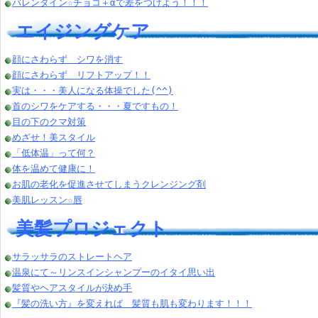
バレンタイン☆チョコ＋αで差をつけよう！！！
エイジングケア
顔にさわらず シワを消す
顔にさわらず リフトアップ！！
実は・・・美人になる体操でした(^^)
首のシワをケアする・・・夏ですもの！
目の下のクマ対策
めざせ！美スタイル
「低体温」って何？
体を温めて健康に！
お肌の老化を促進させてしまうクレンジング剤
美肌レッスン☆唇
美髪プロジェクト
サラッサラのストレートヘア
温泉にて～リンスインシャンプーのイタイ思い出
髪質やヘアスタイルが決め手
『髪の洗い方』を変えれば 髪質も肌も変わります！！！