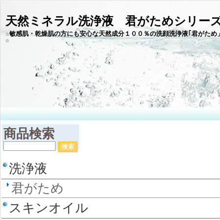
天然ミネラル洗浄液 君がためシリー
☆敏感肌・乾燥肌の方にも安心な天然成分１００％の洗顔洗浄液｢君がため
商品検索
洗浄液
君がため
スキンオイル