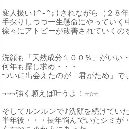
変人扱い(^-^;)されながら（２８
手探りしつつ一生懸命にやっていく
徐々にアトピーが改善されていくの
洗顔も「天然成分１００％」がいい
何年も探し求め・・・
ついに出会えたのが「君がため」で
→→→強く願えば叶うよ！☆☆☆
そしてルンルンで♪洗顔を続けてい
半年後・・・長年悩んでいたシミが