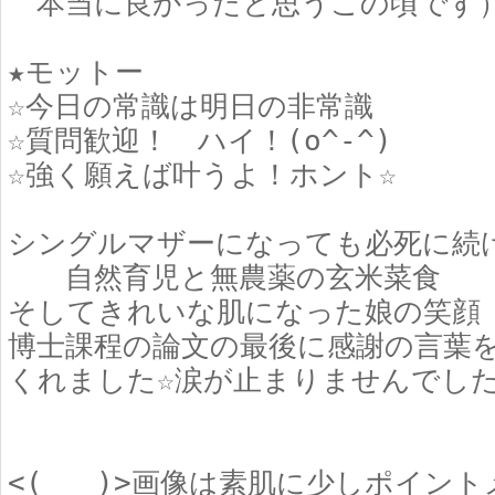
本当に良かったと思うこの頃です
★モットー
☆今日の常識は明日の非常識
☆質問歓迎！ ハイ！(o^-^)ゞ
☆強く願えば叶うよ！ホント☆
シングルマザーになっても必死に続
自然育児と無農薬の玄米菜食
そしてきれいな肌になった娘の笑顔
博士課程の論文の最後に感謝の言葉
くれました☆涙が止まりませんでした
<(_ _)>画像は素肌に少しポイン