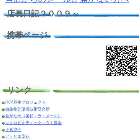
店長日記２００９～
携帯ページ
リンク
地球蘇生プロジェクト
微生物的環境技術研究所
君がため《美起・ラ・メール》
マクロビオティック～ＣＩ協会
正食協会
アトリエ染花