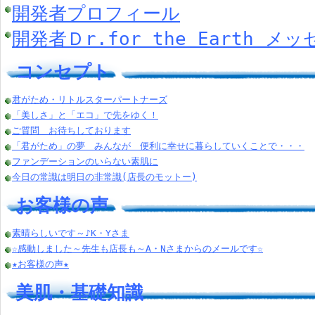
開発者プロフィール
開発者Ｄr.for the Earth メ
コンセプト
君がため・リトルスターパートナーズ
「美しさ」と「エコ」で先をゆく！
ご質問 お待ちしております
「君がため」の夢 みんなが 便利に幸せに暮らしていくことで・・・
ファンデーションのいらない素肌に
今日の常識は明日の非常識(店長のモットー)
お客様の声
素晴らしいです～♪K・Yさま
☆感動しました～先生も店長も～A・Nさまからのメールです☆
★お客様の声★
美肌・基礎知識