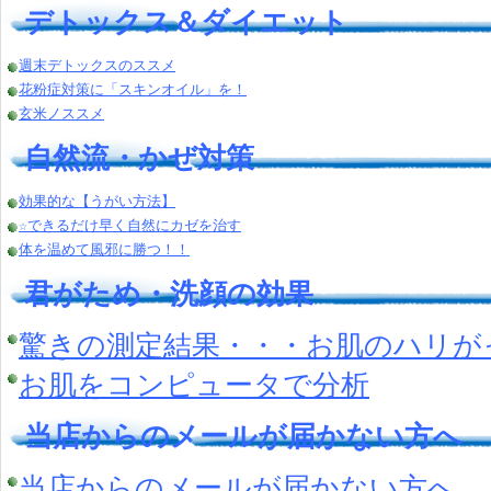
デトックス＆ダイエット
週末デトックスのススメ
花粉症対策に「スキンオイル」を！
玄米ノススメ
自然流・かぜ対策
効果的な【うがい方法】
☆できるだけ早く自然にカゼを治す
体を温めて風邪に勝つ！！
君がため・洗顔の効果
驚きの測定結果・・・お肌のハリが
お肌をコンピュータで分析
当店からのメールが届かない方へ
当店からのメールが届かない方へ