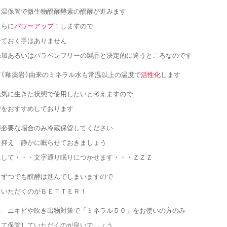
常温保管で微生物醗酵酵素の醗酵が進みます
さらに
パワーアップ！
しますので
せておく手はありません
添加あるいはパラベンフリーの製品と決定的に違うところなのです
(釉薬岩)由来のミネラル水も常温以上の温度で
活性化
します
元気に生きた状態で使用したいと考えますので
管をおすすめしております
が必要な場合のみ冷蔵保管してください
を抑え 静かに眠らせておきましょう
にして・・・文字通り眠りにつかせます・・・ＺＺＺ
しずつでも醗酵は進んでしまいますので
ていただくのがＢＥＴＴＥＲ！
る ニキビや吹き出物対策で「ミネラル５０」をお使いの方のみ
して保管していただくのが良いでしょう