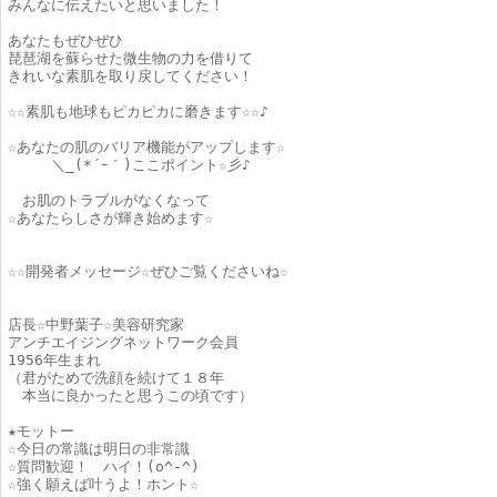
みんなに伝えたいと思いました！
あなたもぜひぜひ
琵琶湖を蘇らせた微生物の力を借りて
きれいな素肌を取り戻してください！
☆☆素肌も地球もピカピカに磨きます☆☆♪
☆あなたの肌のバリア機能がアップします☆
＼_(*´ｰ｀)ここポイント☆彡♪
お肌のトラブルがなくなって
☆あなたらしさが輝き始めます☆
☆☆開発者メッセージ☆ぜひご覧くださいね☆
店長☆中野葉子☆美容研究家
アンチエイジングネットワーク会員
1956年生まれ
（君がためで洗顔を続けて１８年
本当に良かったと思うこの頃です）
★モットー
☆今日の常識は明日の非常識
☆質問歓迎！ ハイ！(o^-^)ゞ
☆強く願えば叶うよ！ホント☆