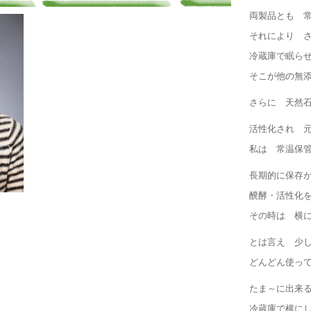
両製品とも 
それにより 
冷蔵庫で眠ら
そこが他の無
さらに 天然石
活性化され 
私は 常温保
長期的に保存
醗酵・活性化
その時は 横
とは言え 少
どんどん使っ
たま～に出来
冷蔵庫で横に