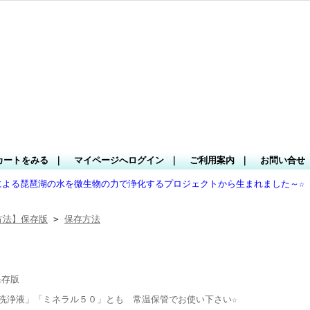
カートをみる
｜
マイページへログイン
｜
ご利用案内
｜
お問い合せ
による琵琶湖の水を微生物の力で浄化するプロジェクトから生まれました～☆
方法】保存版
>
保存方法
保存版
洗浄液」「ミネラル５０」とも 常温保管でお使い下さい☆