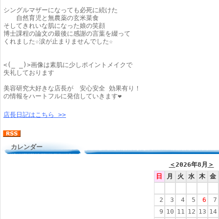
シングルマザーになっても必死に続けた
自然育児と無農薬の玄米菜食
そしてきれいな肌になった娘の笑顔
博士課程の論文の最後に感謝の言葉を綴って
くれました☆涙が止まりませんでした☆
<(_ _)>画像は素肌に少しポイントメイクで
失礼しております
美容研究大好きな店長が 安心安全 効果有り！
の情報をハートフルに発信していきます❤
店長日記はこちら >>
カレンダー
＜
2026年8月
＞
日
月
火
水
木
金
2
3
4
5
6
7
9
10
11
12
13
14