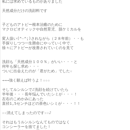
私には求めているものがありました
天然成分だけの洗顔料です
子どものアトピー根本治癒のために
マクロビオティックや自然育児、脱ケミカルを
変人扱い(^-^;)されながら（２８年前）・・も
手探りしつつ一生懸命にやっていく中で、
徐々にアトピーが改善されていくのを見て
洗顔も「天然成分１００％」がいい・・・と
何年も探し求め・・・
ついに出会えたのが「君がため」でした☆
→→→強く願えば叶うよ！☆☆☆
そしてルンルンで♪洗顔を続けていたら
半年後・・・長年悩んでいたシミが・・・！
左右のこめかみにあった
直径1,5センチほどの茶色いシミが・・・！！
☆☆消えてしまったのです☆☆♪
それはもうルンルンなんてものではなく
コンシーラーを捨てました！