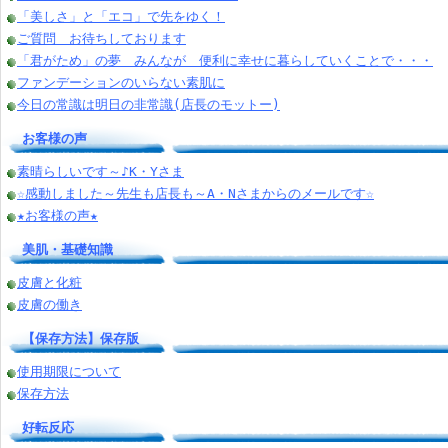
「美しさ」と「エコ」で先をゆく！
ご質問 お待ちしております
「君がため」の夢 みんなが 便利に幸せに暮らしていくことで・・・
ファンデーションのいらない素肌に
今日の常識は明日の非常識(店長のモットー)
お客様の声
素晴らしいです～♪K・Yさま
☆感動しました～先生も店長も～A・Nさまからのメールです☆
★お客様の声★
美肌・基礎知識
皮膚と化粧
皮膚の働き
【保存方法】保存版
使用期限について
保存方法
好転反応