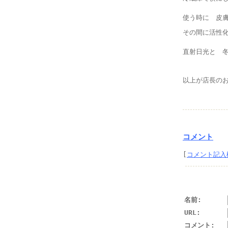
使う時に 皮
その間に活性
直射日光と 
以上が店長の
コメント
[
コメント記入
名前:
URL:
コメント: