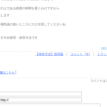
膚の上である程度の時間を置くわけですから
化します
冬場気温の低いところにだけ注意してくださいね
おすすめ保管・保存方法です
201
【保存方法】保存版
｜
コメント (0)
｜
トラッ
欄はこちら
]
コメントは