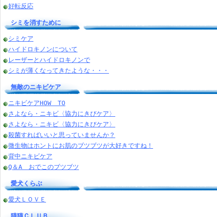
好転反応
シミを消すために
シミケア
ハイドロキノンについて
レーザーとハイドロキノンで
シミが薄くなってきたような・・・
無敵のニキビケア
ニキビケアHOW TO
さよなら・ニキビ〈協力にきびケア〉
さよなら・ニキビ〈協力にきびケア〉
殺菌すればいいと思っていませんか？
微生物はホントにお肌のブツブツが大好きですね！
背中ニキビケア
Q＆A おでこのブツブツ
愛犬くらぶ
愛犬ＬＯＶＥ
猫猫ＣＬＵＢ