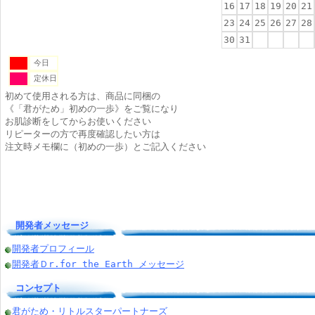
16
17
18
19
20
21
23
24
25
26
27
28
30
31
今日
定休日
初めて使用される方は、商品に同梱の
《「君がため」初めの一歩》をご覧になり
お肌診断をしてからお使いください
リピーターの方で再度確認したい方は
注文時メモ欄に（初めの一歩）とご記入ください
開発者メッセージ
開発者プロフィール
開発者Ｄr.for the Earth メッセージ
コンセプト
君がため・リトルスターパートナーズ