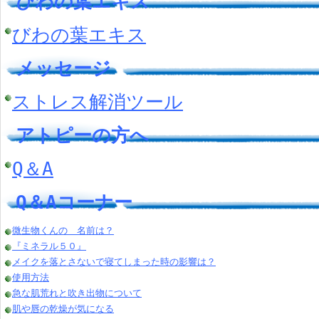
びわの葉エキス
びわの葉エキス
メッセージ
ストレス解消ツール
アトピーの方へ
Q＆A
Q＆Aコーナー
微生物くんの 名前は？
『ミネラル５０』
メイクを落とさないで寝てしまった時の影響は？
使用方法
急な肌荒れと吹き出物について
肌や唇の乾燥が気になる