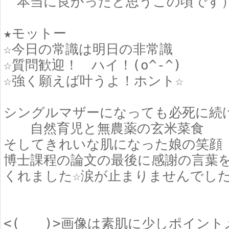
本当に良かったと思うこの頃です
★モットー
☆今日の常識は明日の非常識
☆質問歓迎！ ハイ！(o^-^)ゞ
☆強く願えば叶うよ！ホント☆
シングルマザーになっても必死に続
自然育児と無農薬の玄米菜食
そしてきれいな肌になった娘の笑顔
博士課程の論文の最後に感謝の言葉
くれました☆涙が止まりませんでした
<(_ _)>画像は素肌に少しポイン