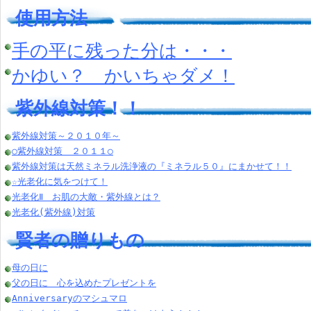
使用方法
手の平に残った分は・・・
かゆい？ かいちゃダメ！
紫外線対策！！
紫外線対策～２０１０年～
○紫外線対策 ２０１１○
紫外線対策は天然ミネラル洗浄液の『ミネラル５０』にまかせて！！
☆光老化に気をつけて！
光老化Ⅱ お肌の大敵・紫外線とは？
光老化(紫外線)対策
賢者の贈りもの
母の日に
父の日に 心を込めたプレゼントを
Anniversaryのマシュマロ