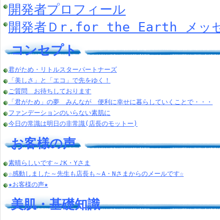
開発者プロフィール
開発者Ｄr.for the Earth メ
コンセプト
君がため・リトルスターパートナーズ
「美しさ」と「エコ」で先をゆく！
ご質問 お待ちしております
「君がため」の夢 みんなが 便利に幸せに暮らしていくことで・・・
ファンデーションのいらない素肌に
今日の常識は明日の非常識(店長のモットー)
お客様の声
素晴らしいです～♪K・Yさま
☆感動しました～先生も店長も～A・Nさまからのメールです☆
★お客様の声★
美肌・基礎知識