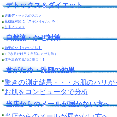
デトックス＆ダイエット
週末デトックスのススメ
花粉症対策に「スキンオイル」を！
玄米ノススメ
自然流・かぜ対策
効果的な【うがい方法】
☆できるだけ早く自然にカゼを治す
体を温めて風邪に勝つ！！
君がため・洗顔の効果
驚きの測定結果・・・お肌のハリが
お肌をコンピュータで分析
当店からのメールが届かない方へ
当店からのメールが届かない方へ