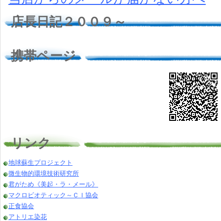
店長日記２００９～
携帯ページ
リンク
地球蘇生プロジェクト
微生物的環境技術研究所
君がため《美起・ラ・メール》
マクロビオティック～ＣＩ協会
正食協会
アトリエ染花