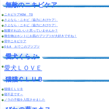
無敵のニキビケア
ニキビケアHOW TO
さよなら・ニキビ〈協力にきびケア〉
さよなら・ニキビ〈協力にきびケア〉
殺菌すればいいと思っていませんか？
微生物はホントにお肌のブツブツが大好きですね！
背中ニキビケア
Q＆A おでこのブツブツ
愛犬くらぶ
愛犬ＬＯＶＥ
猫猫ＣＬＵＢ
猫猫ＣＬＵＢ
寝不足です～
ノラの子猫を入院させました