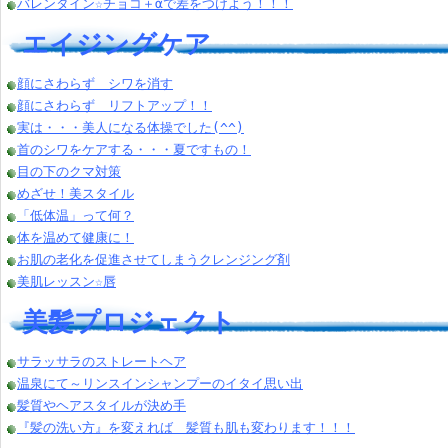
バレンタイン☆チョコ＋αで差をつけよう！！！
エイジングケア
顔にさわらず シワを消す
顔にさわらず リフトアップ！！
実は・・・美人になる体操でした(^^)
首のシワをケアする・・・夏ですもの！
目の下のクマ対策
めざせ！美スタイル
「低体温」って何？
体を温めて健康に！
お肌の老化を促進させてしまうクレンジング剤
美肌レッスン☆唇
美髪プロジェクト
サラッサラのストレートヘア
温泉にて～リンスインシャンプーのイタイ思い出
髪質やヘアスタイルが決め手
『髪の洗い方』を変えれば 髪質も肌も変わります！！！