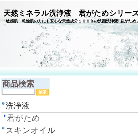
天然ミネラル洗浄液 君がためシリー
☆敏感肌・乾燥肌の方にも安心な天然成分１００％の洗顔洗浄液｢君がため
商品検索
洗浄液
君がため
スキンオイル