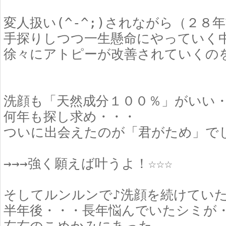
変人扱い(^-^;)されながら（２８
手探りしつつ一生懸命にやっていく
徐々にアトピーが改善されていくの
洗顔も「天然成分１００％」がいい
何年も探し求め・・・
ついに出会えたのが「君がため」で
→→→強く願えば叶うよ！☆☆☆
そしてルンルンで♪洗顔を続けてい
半年後・・・長年悩んでいたシミが