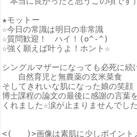
本当に良かったと思うこの頃です
★モットー
☆今日の常識は明日の非常識
☆質問歓迎！ ハイ！(o^-^)ゞ
☆強く願えば叶うよ！ホント☆
シングルマザーになっても必死に続
自然育児と無農薬の玄米菜食
そしてきれいな肌になった娘の笑顔
博士課程の論文の最後に感謝の言葉
くれました☆涙が止まりませんでした
<(_ _)>画像は素肌に少しポイン