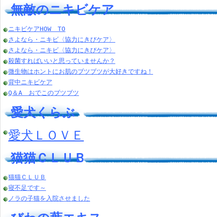
無敵のニキビケア
ニキビケアHOW TO
さよなら・ニキビ〈協力にきびケア〉
さよなら・ニキビ〈協力にきびケア〉
殺菌すればいいと思っていませんか？
微生物はホントにお肌のブツブツが大好きですね！
背中ニキビケア
Q＆A おでこのブツブツ
愛犬くらぶ
愛犬ＬＯＶＥ
猫猫ＣＬＵＢ
猫猫ＣＬＵＢ
寝不足です～
ノラの子猫を入院させました