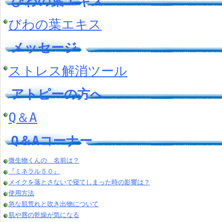
びわの葉エキス
びわの葉エキス
メッセージ
ストレス解消ツール
アトピーの方へ
Q＆A
Q＆Aコーナー
微生物くんの 名前は？
『ミネラル５０』
メイクを落とさないで寝てしまった時の影響は？
使用方法
急な肌荒れと吹き出物について
肌や唇の乾燥が気になる