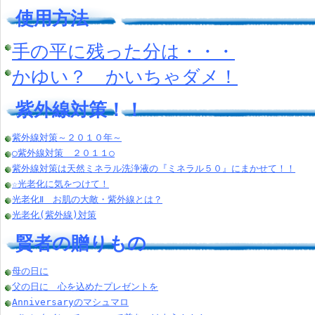
使用方法
手の平に残った分は・・・
かゆい？ かいちゃダメ！
紫外線対策！！
紫外線対策～２０１０年～
○紫外線対策 ２０１１○
紫外線対策は天然ミネラル洗浄液の『ミネラル５０』にまかせて！！
☆光老化に気をつけて！
光老化Ⅱ お肌の大敵・紫外線とは？
光老化(紫外線)対策
賢者の贈りもの
母の日に
父の日に 心を込めたプレゼントを
Anniversaryのマシュマロ