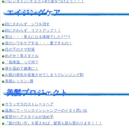
バレンタイン☆チョコ＋αで差をつけよう！！！
エイジングケア
顔にさわらず シワを消す
顔にさわらず リフトアップ！！
実は・・・美人になる体操でした(^^)
首のシワをケアする・・・夏ですもの！
目の下のクマ対策
めざせ！美スタイル
「低体温」って何？
体を温めて健康に！
お肌の老化を促進させてしまうクレンジング剤
美肌レッスン☆唇
美髪プロジェクト
サラッサラのストレートヘア
温泉にて～リンスインシャンプーのイタイ思い出
髪質やヘアスタイルが決め手
『髪の洗い方』を変えれば 髪質も肌も変わります！！！