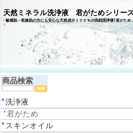
天然ミネラル洗浄液 君がためシリー
☆敏感肌・乾燥肌の方にも安心な天然成分１００％の洗顔洗浄液｢君がため
商品検索
洗浄液
君がため
スキンオイル