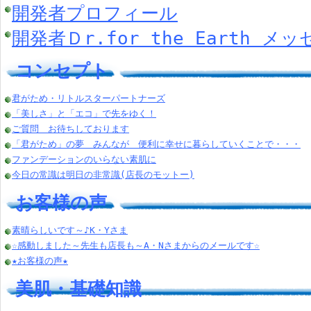
開発者プロフィール
開発者Ｄr.for the Earth メ
コンセプト
君がため・リトルスターパートナーズ
「美しさ」と「エコ」で先をゆく！
ご質問 お待ちしております
「君がため」の夢 みんなが 便利に幸せに暮らしていくことで・・・
ファンデーションのいらない素肌に
今日の常識は明日の非常識(店長のモットー)
お客様の声
素晴らしいです～♪K・Yさま
☆感動しました～先生も店長も～A・Nさまからのメールです☆
★お客様の声★
美肌・基礎知識