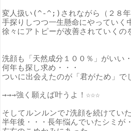
変人扱い(^-^;)されながら（２８
手探りしつつ一生懸命にやっていく
徐々にアトピーが改善されていくの
洗顔も「天然成分１００％」がいい
何年も探し求め・・・
ついに出会えたのが「君がため」で
→→→強く願えば叶うよ！☆☆☆
そしてルンルンで♪洗顔を続けてい
半年後・・・長年悩んでいたシミが