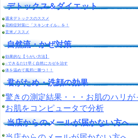
デトックス＆ダイエット
週末デトックスのススメ
花粉症対策に「スキンオイル」を！
玄米ノススメ
自然流・かぜ対策
効果的な【うがい方法】
☆できるだけ早く自然にカゼを治す
体を温めて風邪に勝つ！！
君がため・洗顔の効果
驚きの測定結果・・・お肌のハリが
お肌をコンピュータで分析
当店からのメールが届かない方へ
当店からのメールが届かない方へ