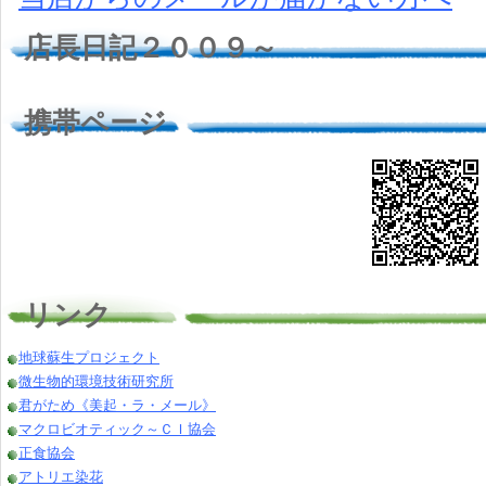
店長日記２００９～
携帯ページ
リンク
地球蘇生プロジェクト
微生物的環境技術研究所
君がため《美起・ラ・メール》
マクロビオティック～ＣＩ協会
正食協会
アトリエ染花